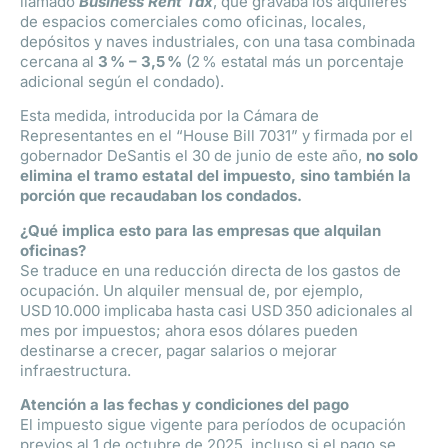
llamado
Business Rent Tax
, que gravaba los alquileres
de espacios comerciales como oficinas, locales,
depósitos y naves industriales, con una tasa combinada
cercana al
3 % – 3,5 %
(2 % estatal más un porcentaje
adicional según el condado).
Esta medida, introducida por la Cámara de
Representantes en el “House Bill 7031” y firmada por el
gobernador DeSantis el 30 de junio de este año,
no solo
elimina el tramo estatal del impuesto, sino también la
porción que recaudaban los condados.
¿Qué implica esto para las empresas que alquilan
oficinas?
Se traduce en una reducción directa de los gastos de
ocupación. Un alquiler mensual de, por ejemplo,
USD 10.000 implicaba hasta casi USD 350 adicionales al
mes por impuestos; ahora esos dólares pueden
destinarse a crecer, pagar salarios o mejorar
infraestructura.
Atención a las fechas y condiciones del pago
El impuesto sigue vigente para períodos de ocupación
previos al 1 de octubre de 2025, incluso si el pago se