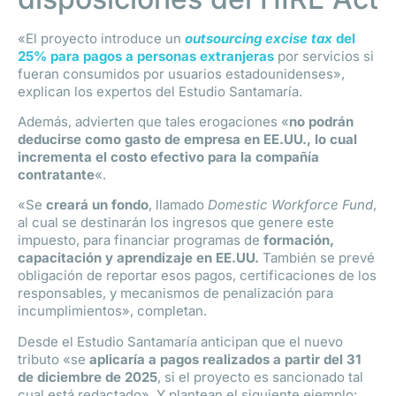
«El proyecto introduce un
outsourcing excise tax
del
25% para pagos a personas extranjeras
por servicios si
fueran consumidos por usuarios estadounidenses»,
explican los expertos del Estudio Santamaría.
Además, advierten que tales erogaciones «
no podrán
deducirse como gasto de empresa en EE.UU., lo cual
incrementa el costo efectivo para la compañía
contratante
«.
«Se
creará un fondo
, llamado
Domestic Workforce Fund
,
al cual se destinarán los ingresos que genere este
impuesto, para financiar programas de
formación,
capacitación y aprendizaje en EE.UU.
También se prevé
obligación de reportar esos pagos, certificaciones de los
responsables, y mecanismos de penalización para
incumplimientos», completan.
Desde el Estudio Santamaría anticipan que el nuevo
tributo «se
aplicaría a pagos realizados a partir del 31
de diciembre de 2025
, si el proyecto es sancionado tal
cual está redactado». Y plantean el siguiente ejemplo: