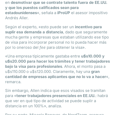
en
desmotivar que se contrate talento fuera de EE.UU.
y que los puestos calificados sean para
estadounidenses
«, señala a
iProUP
el asesor impositivo
Andrés Aller.
Según el experto, «esto puede ser un
incentivo para
suplir esa demanda a distancia
, dado que seguramente
mucha gente y empresas que estaban utilizando ese tipo
de visa para incorporar personal no lo pueda hacer más
por lo oneroso del
fee
para obtener la visa».
«Una empresa típicamente gastaba entre
u$s10.000 y
u$s20.000 para hacer los trámites y tener trabajadores
bajo la visa para profesionales
. Ahora, el monto pasa a
u$s110.000 o u$s120.000. Claramente, hay una
gran
cantidad de empresas aplicantes que no lo va a hacer
«,
remarca.
Sin embargo, Allen indica que esos visados se tramitan
para «
tener trabajadores presenciales en EE.UU.
: habrá
que ver en qué tipo de actividad se puede suplir a
distancia en un 100%», analiza.
Por su parte, Micaela Benayas, de NerdTeam, asegura