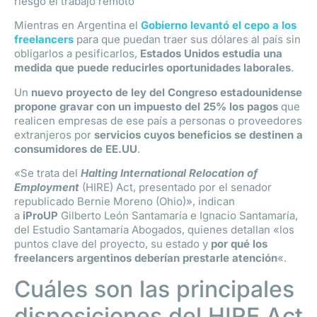
riesgo el trabajo remoto
Mientras en Argentina el
Gobierno levantó el cepo a los
freelancers
para que puedan traer sus dólares al país sin
obligarlos a pesificarlos,
Estados Unidos estudia una
medida que puede reducirles oportunidades laborales
.
Un
nuevo proyecto de ley del Congreso estadounidense
propone gravar con un impuesto del 25% los pagos
que
realicen empresas de ese país a personas o proveedores
extranjeros por
servicios cuyos beneficios se destinen a
consumidores de EE.UU
.
«Se trata del
Halting International Relocation of
Employment
(HIRE) Act, presentado por el senador
republicado Bernie Moreno (Ohio)», indican
a
iProUP
Gilberto León Santamaría e Ignacio Santamaría,
del Estudio Santamaría Abogados, quienes detallan «los
puntos clave del proyecto, su estado y
por qué los
freelancers argentinos deberían prestarle atención
«.
Cuáles son las principales
disposiciones del HIRE Act