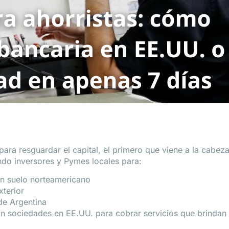
 para resguardar el capital, el primero que viene a la cabe
ando inversores y Pymes locales para:
en suelo norteamericano
xterior
de Argentina
 sociedades en EE.UU. para cobrar servicios que brindan de