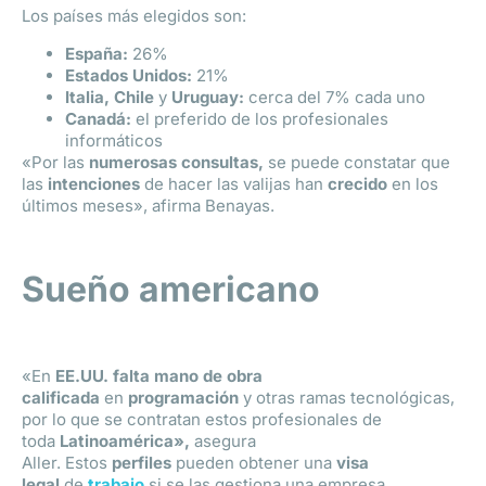
Los países más elegidos son:
España:
26%
Estados Unidos:
21%
Italia, Chile
y
Uruguay:
cerca del 7% cada uno
Canadá:
el preferido de los profesionales
informáticos
«Por las
numerosas consultas,
se puede constatar que
las
intenciones
de hacer las valijas han
crecido
en los
últimos meses», afirma Benayas.
Sueño americano
«En
EE.UU.
falta mano de obra
calificada
en
programación
y otras ramas tecnológicas,
por lo que se contratan estos profesionales de
toda
Latinoamérica»,
asegura
Aller. Estos
perfiles
pueden obtener una
visa
legal
de
trabajo
si se las gestiona una empresa