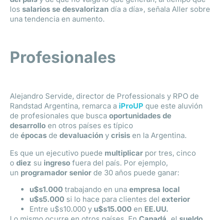
los
salarios se desvalorizan
día a día», señala Aller sobre
una tendencia en aumento.
Profesionales
Alejandro Servide, director de Professionals y RPO de
Randstad Argentina, remarca a
iProUP
que este aluvión
de profesionales que busca
oportunidades de
desarrollo
en otros países es típico
de
épocas
de
devaluación
y
crisis
en la Argentina.
Es que un ejecutivo puede
multiplicar
por tres, cinco
o
diez
su
ingreso
fuera del país. Por ejemplo,
un
programador senior
de 30 años puede ganar:
u$s1.000
trabajando en una
empresa local
u$s5.000
si lo hace para clientes del
exterior
Entre u$s10.000 y
u$s15.000
en
EE.UU.
Lo mismo ocurre en otros países. En
Canadá,
el
sueldo