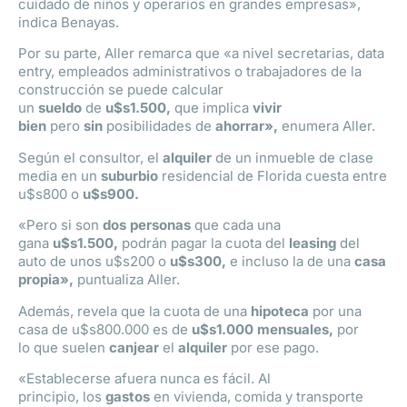
cuidado de niños y operarios en grandes empresas»,
indica Benayas.
Por su parte, Aller remarca que «a nivel secretarias, data
entry, empleados administrativos o trabajadores de la
construcción se puede calcular
un
sueldo
de
u$s1.500,
que implica
vivir
bien
pero
sin
posibilidades de
ahorrar»,
enumera Aller.
Según el consultor, el
alquiler
de un inmueble de clase
media en un
suburbio
residencial de Florida cuesta entre
u$s800 o
u$s900.
«Pero si son
dos personas
que cada una
gana
u$s1.500,
podrán pagar la cuota del
leasing
del
auto de unos u$s200 o
u$s300,
e incluso la de una
casa
propia»,
puntualiza Aller.
Además, revela que la cuota de una
hipoteca
por una
casa de u$s800.000 es de
u$s1.000 mensuales,
por
lo que suelen
canjear
el
alquiler
por ese pago.
«Establecerse afuera nunca es fácil. Al
principio, los
gastos
en vivienda, comida y transporte