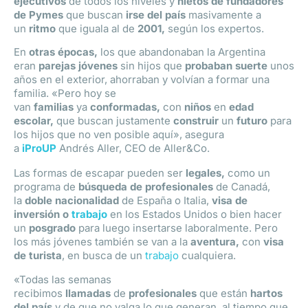
ejecutivos
de todos los niveles y
nietos de fundadores
de Pymes
que buscan
irse del país
masivamente a
un
ritmo
que iguala al de
2001,
según los expertos.
En
otras épocas,
los que abandonaban la Argentina
eran
parejas jóvenes
sin hijos que
probaban suerte
unos
años en el exterior, ahorraban y volvían a formar una
familia. «Pero hoy se
van
familias
ya
conformadas,
con
niños
en
edad
escolar,
que buscan justamente
construir
un
futuro
para
los hijos que no ven posible aquí», asegura
a
iProUP
Andrés Aller, CEO de Aller&Co.
Las formas de escapar pueden ser
legales,
como un
programa de
búsqueda de profesionales
de Canadá,
la
doble nacionalidad
de España o Italia,
visa de
inversión o
trabajo
en los Estados Unidos o bien hacer
un
posgrado
para luego insertarse laboralmente. Pero
los más jóvenes también se van a la
aventura,
con
visa
de turista
, en busca de un
trabajo
cualquiera.
«Todas las semanas
recibimos
llamadas
de
profesionales
que están
hartos
del país
y de que no valga lo que generan, al tiempo que