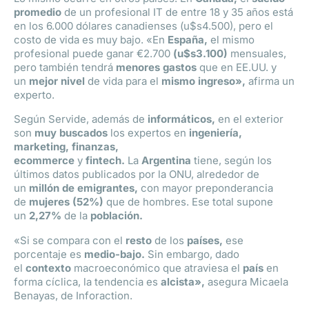
promedio
de un profesional IT de entre 18 y 35 años está
en los 6.000 dólares canadienses (u$s4.500), pero el
costo de vida es muy bajo. «En
España,
el mismo
profesional puede ganar €2.700
(u$s3.100)
mensuales,
pero también tendrá
menores gastos
que en EE.UU. y
un
mejor nivel
de vida para el
mismo ingreso»,
afirma un
experto.
Según Servide, además de
informáticos,
en el exterior
son
muy buscados
los expertos en
ingeniería,
marketing, finanzas,
ecommerce
y
fintech.
La
Argentina
tiene, según los
últimos datos publicados por la ONU, alrededor de
un
millón de emigrantes,
con mayor preponderancia
de
mujeres (52%)
que de hombres. Ese total supone
un
2,27%
de la
población.
«Si se compara con el
resto
de los
países,
ese
porcentaje es
medio-bajo.
Sin embargo, dado
el
contexto
macroeconómico que atraviesa el
país
en
forma cíclica, la tendencia es
alcista»,
asegura Micaela
Benayas, de Inforaction.