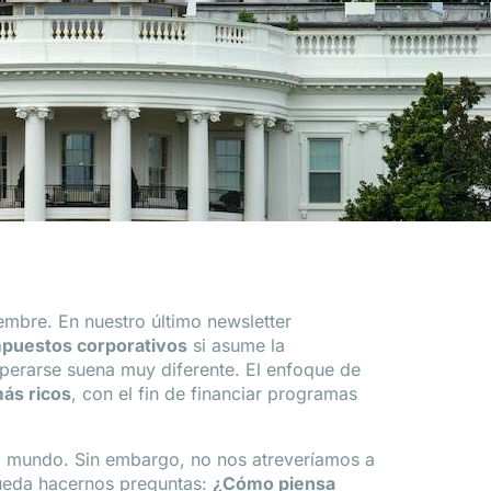
iembre. En nuestro último newsletter
impuestos corporativos
si asume la
perarse suena muy diferente. El enfoque de
más ricos
, con el fin de financiar programas
l mundo. Sin embargo, no nos atreveríamos a
 queda hacernos preguntas:
¿Cómo piensa