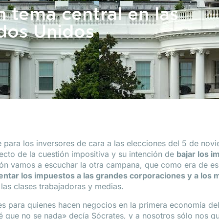
un tema central en las
ados Unidos
ve para los inversores de cara a las elecciones del 5 de nov
cto de la cuestión impositiva y su intención de
bajar los 
ión vamos a escuchar la otra campana, que como era de es
ntar los impuestos a las grandes corporaciones y a los 
 las clases trabajadoras y medias.
es para quienes hacen negocios en la primera economía de
o sé que no se nada» decía Sócrates, y a nosotros sólo nos