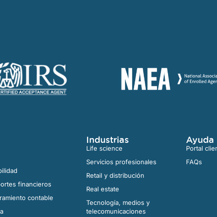
Industrias
Ayuda
Life science
Portal clie
Servicios profesionales
FAQs
ilidad
Retail y distribución
ortes financieros
Real estate
ramiento contable
Tecnología, medios y
na
telecomunicaciones