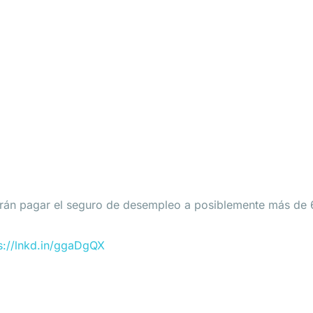
guro de Desempleo en
án pagar el seguro de desempleo a posiblemente más de 6 m
s://lnkd.in/ggaDgQX