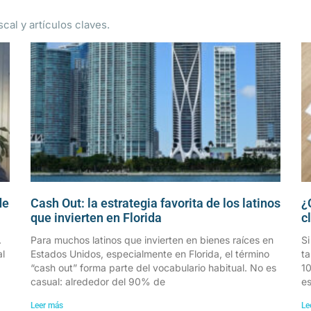
cal y artículos claves.
de
Cash Out: la estrategia favorita de los latinos
¿
que invierten en Florida
c
.
Para muchos latinos que invierten en bienes raíces en
Si
al
Estados Unidos, especialmente en Florida, el término
ta
“cash out” forma parte del vocabulario habitual. No es
10
casual: alrededor del 90% de
es
Leer más
Le