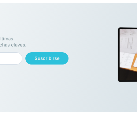
ltimas
echas claves.
Suscribirse